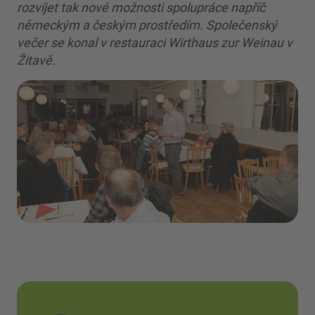
rozvíjet tak nové možnosti spolupráce napříč
německým a českým prostředím. Společenský
večer se konal v restauraci Wirthaus zur Weinau v
Žitavě.