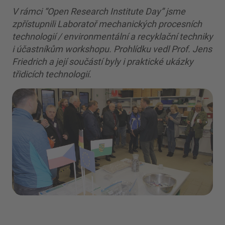
V rámci “Open Research Institute Day” jsme
zpřístupnili Laboratoř mechanických procesních
technologií / environmentální a recyklační techniky
i účastníkům workshopu. Prohlídku vedl Prof. Jens
Friedrich a její součástí byly i praktické ukázky
třidicích technologií.