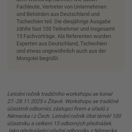
Fachleute, Vertreter von Unternehmen
und Behörden aus Deutschland und
Tschechien teil. Die diesjährige Ausgabe
zählte fast 100 Teilnehmer und insgesamt
15 Fachvorträge. Als Referenten wurden
Experten aus Deutschland, Tschechien
und etwas ungewöhnlich auch aus der
Mongolei begrüßt.
Letošní ročník tradičního workshopu se konal
27.-28.11.2025 v Žitavě. Workshopu se tradičně
účastinili odborníci, zástupci firem a úřadů z
Německa i z Čech. Letošní ročník čítal téměř 100
účastníku a celkem 15 odborných přednášek.
Jako přednášející přivítal odborníky z Německa,