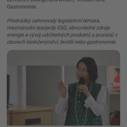
Gastronomie.
Přednášky zahrnovaly legislativní témata,
mezinárodní stadardy ESG, obnovitelné zdroje
energie a vývoj udržitelných produktů a procesů v
oborech bioinženýrství, textilií nebo gastronomie.