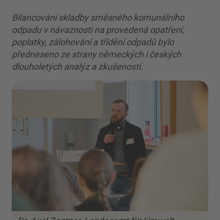
Bilancování skladby směsného komunálního
odpadu v návaznosti na provedená opatření,
poplatky, zálohování a třídění odpadů bylo
předneseno ze strany německých i českých
dlouholetých analýz a zkušeností.