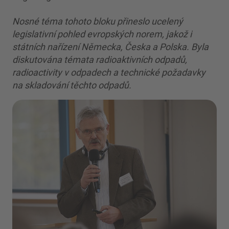
Nosné téma tohoto bloku přineslo ucelený
legislativní pohled evropských norem, jakož i
státních nařízení Německa, Česka a Polska. Byla
diskutována témata radioaktivních odpadů,
radioactivity v odpadech a technické požadavky
na skladování těchto odpadů.