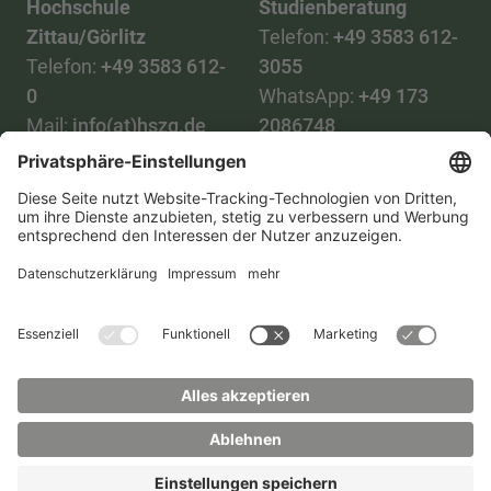
Hochschule
Studienberatung
Zittau/Görlitz
Telefon:
+49 3583 612-
Telefon:
+49 3583 612-
3055
0
WhatsApp:
+49 173
Mail:
info(at)hszg.de
2086748
Mail:
stud.info(at)hszg.de
Alle Studiengänge
Datenschutz
Transparenzgesetz
Kontakt
Lageplan
Impressum
Barrierefreiheit
Presse