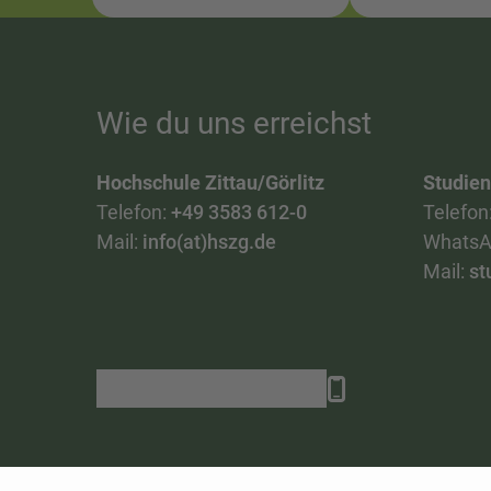
Wie du uns erreichst
Hochschule Zittau/Görlitz
Studie
Telefon:
+49 3583 612-0
Telefon
Mail:
info(at)hszg.de
WhatsA
Mail:
st