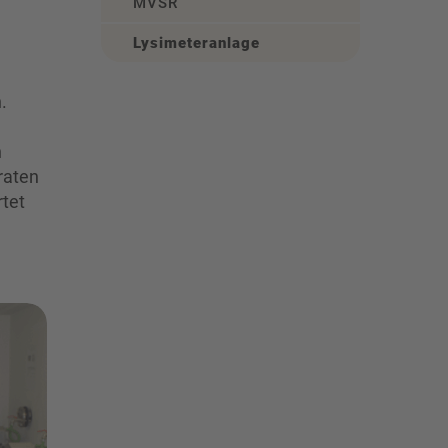
MVSR
Lysimeteranlage
.
n
raten
tet