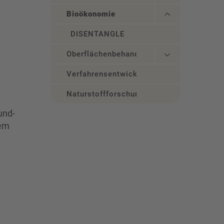
Bioökonomie
DISENTANGLE
Oberflächenbehandlung
Verfahrensentwicklung
Naturstoffforschung
und-
dem