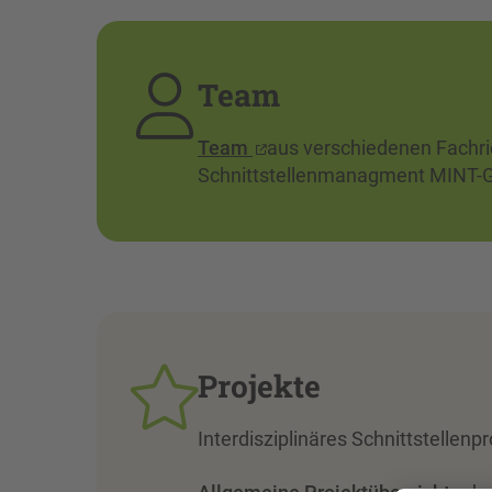
Team
Team
aus verschiedenen Fachric
Schnittstellenmanagment MINT
Projekte
Interdisziplinäres Schnittstellenp