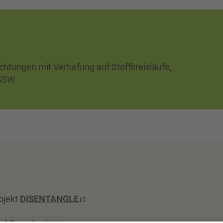
htungen mit Vertiefung auf Stoffkreisläufe,
-GSW
rojekt
DISENTANGLE