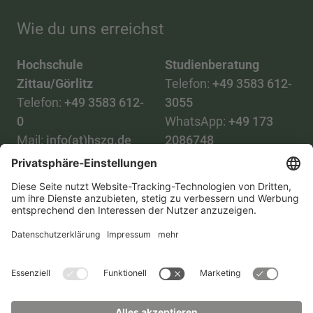
Wie du uns erreichst
Hochschule
Studienberatung
Zittau/Görlitz
Telefon:
+49 3583 612-
Telefon:
+49 3583 612-
3055
0
WhatsApp:
+49 173
Mail:
info(at)hszg.de
2086748
Mail:
stud.info(at)hszg.de
Alle Studiengänge
Datenschutz
Transparenzgesetz
Kontakt
Lageplan
Impressum
Barrierefreiheit
Presse