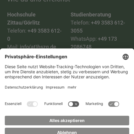
Hochschule
Studienberatung
Zittau/Görlitz
Telefon:
+49 3583 612-
Telefon:
+49 3583 612-
3055
0
WhatsApp:
+49 173
Mail:
info(at)hszg.de
2086748
Mail:
stud.info(at)hszg.de
Alle Studiengänge
Datenschutz
Transparenzgesetz
Kontakt
Lageplan
Impressum
Barrierefreiheit
Presse