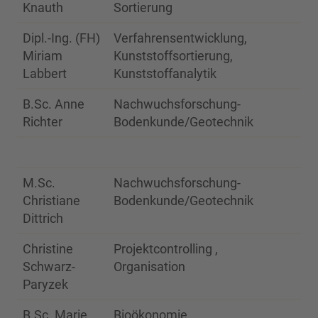
Knauth
Sortierung
Dipl.-Ing. (FH)
Verfahrensentwicklung,
20
Miriam
Kunststoffsortierung,
Labbert
Kunststoffanalytik
B.Sc. Anne
Nachwuchsforschung-
20
Richter
Bodenkunde/Geotechnik
M.Sc.
Nachwuchsforschung-
20
Christiane
Bodenkunde/Geotechnik
Dittrich
Christine
Projektcontrolling ,
20
Schwarz-
Organisation
Paryzek
B.Sc. Marie
Bioökonomie
20