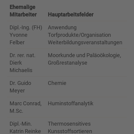
Ehemalige
Ins
Mitarbeiter
Hauptarbeitsfelder
bis
Dipl.-Ing. (FH)
Anwendung
20
Yvonne
Torfprodukte/Organisation
Felber
Weiterbildungsveranstaltungen
Dr. rer. nat.
Moorkunde und Paläoökologie,
20
Dierk
Großrestanalyse
Michaelis
Dr. Guido
Chemie
20
Meyer
Marc Conrad,
Huminstoffanalytik
20
M.Sc.
Dipl.-Min.
Thermosensitives
20
Katrin Reinke
Kunsstoffsortieren