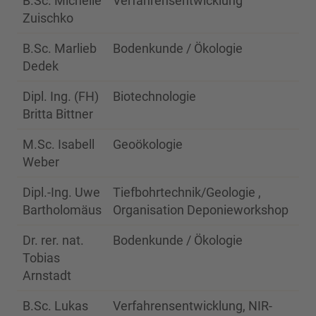
B.Sc. Michelle
Verfahrensentwicklung
20
Zuischko
B.Sc. Marlieb
Bodenkunde / Ökologie
20
Dedek
Dipl. Ing. (FH)
Biotechnologie
20
Britta Bittner
M.Sc. Isabell
Geoökologie
20
Weber
Dipl.-Ing. Uwe
Tiefbohrtechnik/Geologie ,
20
Bartholomäus
Organisation Deponieworkshop
Dr. rer. nat.
Bodenkunde / Ökologie
20
Tobias
Arnstadt
B.Sc. Lukas
Verfahrensentwicklung, NIR-
20