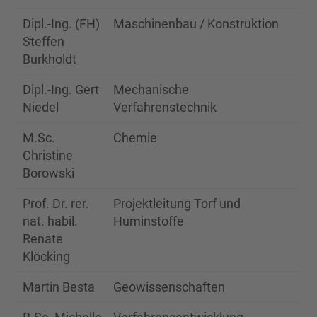
Dipl.-Ing. (FH)
Maschinenbau / Konstruktion
20
Steffen
Burkholdt
Dipl.-Ing. Gert
Mechanische
20
Niedel
Verfahrenstechnik
M.Sc.
Chemie
20
Christine
Borowski
Prof. Dr. rer.
Projektleitung Torf und
20
nat. habil.
Huminstoffe
Renate
Klöcking
Martin Besta
Geowissenschaften
20