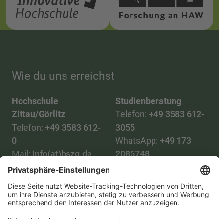
Wie du uns erreichst
Hochschule
Studienberatung
Zittau/Görlitz
Telefon:
+49 3583 612-
Telefon:
+49 3583 612-
3055
0
WhatsApp:
+49 173
Mail:
info(at)hszg.de
2086748
Mail:
stud.info(at)hszg.de
Alle Studiengänge
Datenschutz