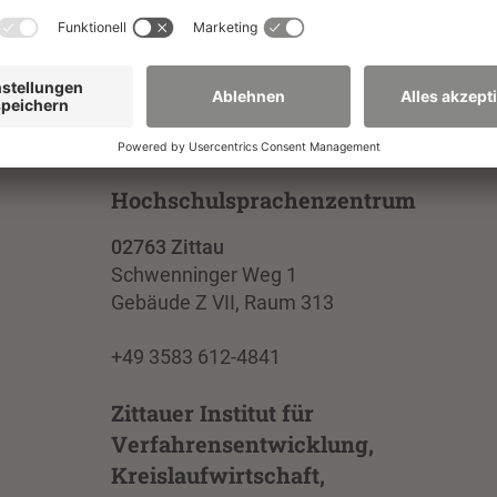
Hochschulsprachenzentrum
02763 Zittau
Schwenninger Weg 1
Gebäude Z VII, Raum 313
+49 3583 612-4841
Zittauer Institut für
Verfahrensentwicklung,
Kreislaufwirtschaft,