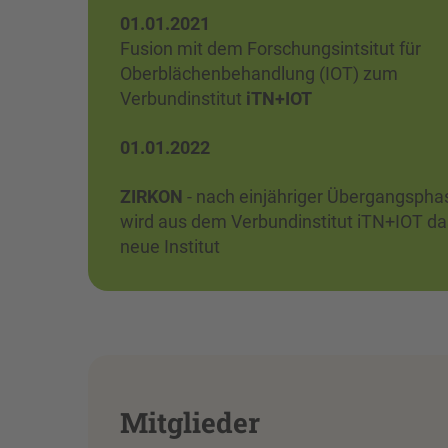
01.01.2021
Fusion mit dem Forschungsintsitut für
Oberblächenbehandlung (IOT) zum
Verbundinstitut
iTN+IOT
01.01.2022
ZIRKON
- nach einjähriger Übergangspha
wird aus dem Verbundinstitut iTN+IOT da
neue Institut
Mitglieder