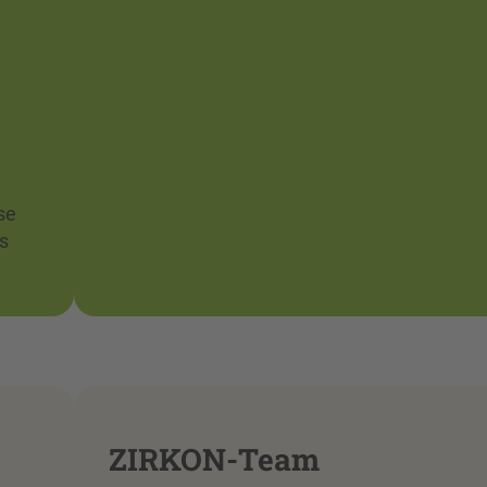
se
s
ZIRKON-Team