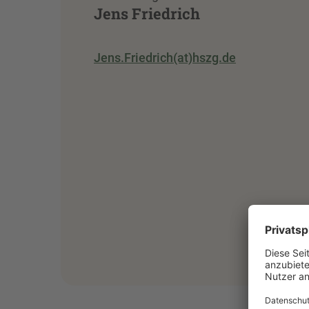
Jens Friedrich
Jens.Friedrich(at)hszg.de