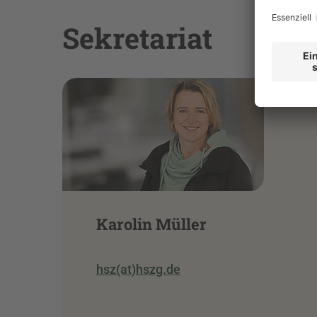
Sekretariat
Karolin Müller
hsz(at)hszg.de