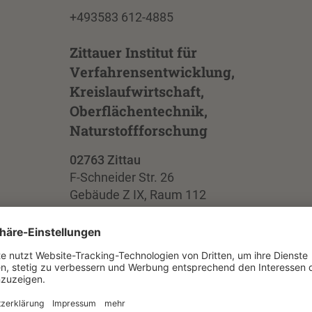
+493583 612-4885
Zittauer Institut für
Verfahrensentwicklung,
Kreislaufwirtschaft,
Oberflächentechnik,
Naturstoffforschung
02763 Zittau
F-Schneider Str. 26
Gebäude Z IX, Raum 112
Obergeschoss
+49 3583 612-4885