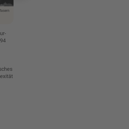
sfasern
ur-
994
isches
exität