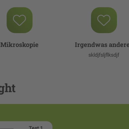
Mikroskopie
Irgendwas ander
skldjfsljflksdjf
ght
Test 1