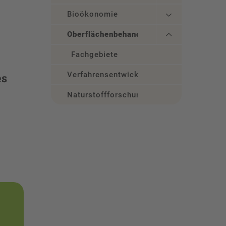
Bioökonomie
Oberflächenbehandlung
Fachgebiete
Verfahrensentwicklung
es
Naturstoffforschung