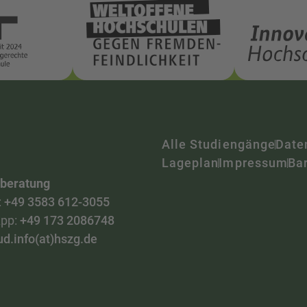
Alle Studiengänge
Date
Lageplan
Impressum
Bar
nberatung
:
+49 3583 612-3055
pp:
+49 173 2086748
ud.info(at)hszg.de