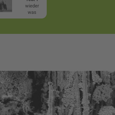
wieder
was