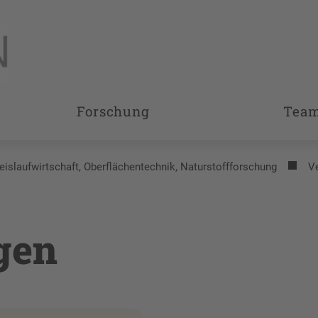
Forschung
Tea
reislaufwirtschaft, Oberflächentechnik, Naturstoffforschung
V
gen