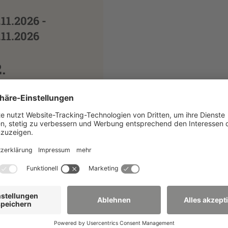
.11.2026 -
.11.2026
.
eislaufwirtschafts-
nd
eponieworkshop
ttau-Liberec
iterlesen
026