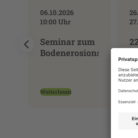
06.10.2026
26
10:00 Uhr
27
Seminar zum
22
Bodenerosionsschutz
Kr
u
D
Zi
Weiterlesen
We
2