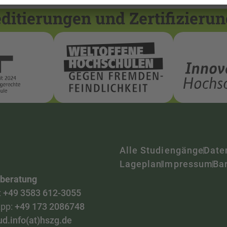
itierungen und Zertifizieru
Alle Studiengänge
Date
Lageplan
Impressum
Bar
nberatung
:
+49 3583 612-3055
pp:
+49 173 2086748
ud.info(at)hszg.de