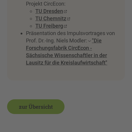
Projekt CircEcon:
TU Dresden
TU Chemnitz
TU Freiberg
Präsentation des Impulsvortrages von
Prof. Dr.-Ing. Niels Modler:
"Die
Forschungsfabrik CircEcon -
Sächsische Wissenschaftler in der
Lausitz für die Kreislaufwirtschaft"
zur Übersicht