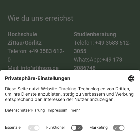
Wie du uns erreichst
Hochschule
Studienberatung
Zittau/Görlitz
Telefon:
+49 3583 612-
Telefon:
+49 3583 612-
3055
0
WhatsApp:
+49 173
Mail:
info(at)hszg.de
2086748
Mail:
stud.info(at)hszg.de
Alle Studiengänge
Datenschutz
Transparenzgesetz
Kontakt
Lageplan
Impressum
Barrierefreiheit
Presse