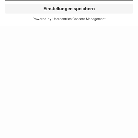
Telefon:
+49 3583 612-
3055
0
WhatsApp:
+49 173
Mail:
info(at)hszg.de
2086748
Mail:
stud.info(at)hszg.de
Alle Studiengänge
Datenschutz
Transparenzgesetz
Kontakt
Lageplan
Impressum
Barrierefreiheit
Presse