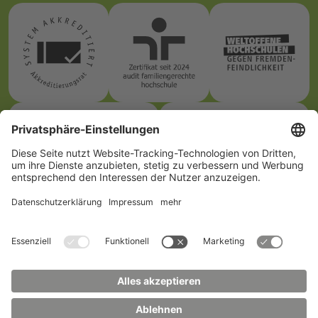
Wie du uns erreichst
Hochschule
Studienberatung
Zittau/Görlitz
Telefon:
+49 3583 612-