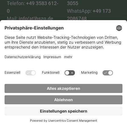
Telefon:
+49 3583 612-
3055
0
WhatsApp:
+49 173
Mail:
info(at)hszg.de
2086748
Mail:
stud.info(at)hszg.de
Alle Studiengänge
Datenschutz
Transparenzgesetz
Kontakt
Lageplan
Impressum
Barrierefreiheit
Presse