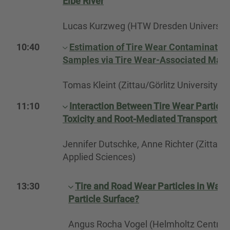
Elbe River
Lucas Kurzweg (HTW Dresden University 
10:40
Estimation of Tire Wear Contamination
Samples via Tire Wear-Associated Mark
Tomas Kleint (Zittau/Görlitz University o
11:10
Interaction Between Tire Wear Particle
Toxicity and Root-Mediated Transport
Jennifer Dutschke, Anne Richter (Zittau/Gö
Applied Sciences)
13:30
Tire and Road Wear Particles in Wate
Particle Surface?
Angus Rocha Vogel (Helmholtz Centre f