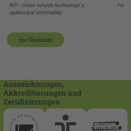
NTI - Ústav nových technologií a
Forsc
aplikované informatiky
zur Übersicht
Auszeichnungen,
Akkreditierungen und
Zertifizierungen