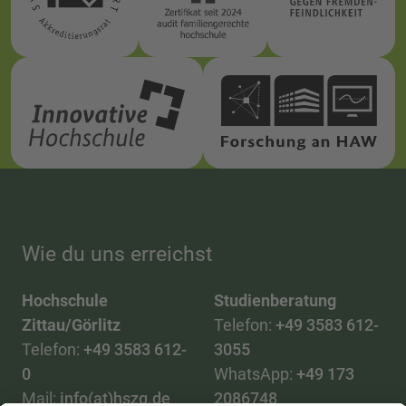
Wie du uns erreichst
Hochschule
Studienberatung
Zittau/Görlitz
Telefon:
+49 3583 612-
Telefon:
+49 3583 612-
3055
0
WhatsApp:
+49 173
Mail:
info(at)hszg.de
2086748