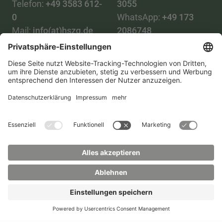
Telefon:
+49 3583 612-
3055
0
WhatsApp:
+49 173
Mail:
info(at)hszg.de
2086748
Mail:
stud.info(at)hszg.de
Alle Studiengänge
Datenschutz
Transparenzgesetz
Kontakt
Lageplan
Impressum
Barrierefreiheit
Presse