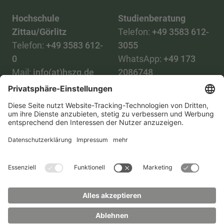
Hochschule
Studienberatung
Zittau/Görlitz
Telefon:
+49 3583 612-
Telefon:
+49 3583 612-
3055
0
WhatsApp:
+49 173
Mail:
info(at)hszg.de
2086748
Mail:
stud.info(at)hszg.de
Alle Studiengänge
Datenschutz
Transparenzgesetz
Kontakt
Lageplan
Impressum
Barrierefreiheit
Presse