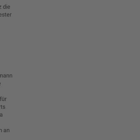
z die
ester
ßmann
e
für
rts
ta
m an