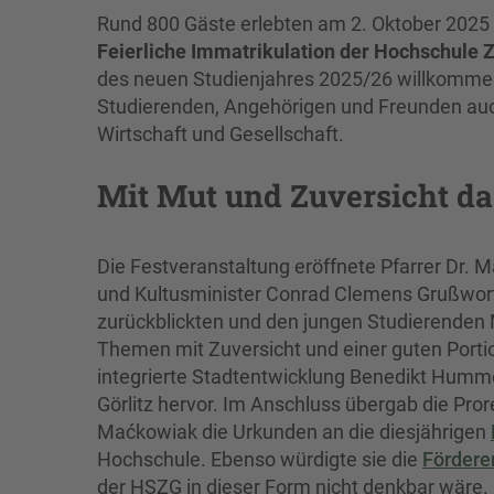
Rund 800 Gäste erlebten am 2. Oktober 2025 in
Feierliche Immatrikulation der Hochschule Z
des neuen Studienjahres 2025/26 willkomme
Studierenden, Angehörigen und Freunden auch 
Wirtschaft und Gesellschaft.
Mit Mut und Zuversicht da
Die Festveranstaltung eröffnete Pfarrer Dr. M
und Kultusminister Conrad Clemens Grußworte
zurückblickten und den jungen Studierenden 
Themen mit Zuversicht und einer guten Portion
integrierte Stadtentwicklung Benedikt Humme
Görlitz hervor. Im Anschluss übergab die Pror
Maćkowiak die Urkunden an die diesjährigen
Hochschule. Ebenso würdigte sie die
Fördere
der HSZG in dieser Form nicht denkbar wäre.