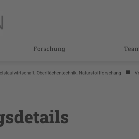
Forschung
Tea
reislaufwirtschaft, Oberflächentechnik, Naturstoffforschung
V
gsdetails