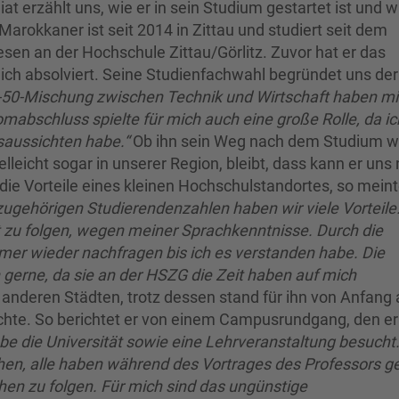
t erzählt uns, wie er in sein Studium gestartet ist und w
rokkaner ist seit 2014 in Zittau und studiert seit dem
en an der Hochschule Zittau/Görlitz. Zuvor hat er das
ich absolviert. Seine Studienfachwahl begründet uns der
-50-Mischung zwischen Technik und Wirtschaft haben m
abschluss spielte für mich auch eine große Rolle, da ic
tsaussichten habe.“
Ob ihn sein Weg nach dem Studium w
lleicht sogar in unserer Region, bleibt, dass kann er uns
 die Vorteile eines kleinen Hochschulstandortes, so meint
ugehörigen Studierendenzahlen haben wir viele Vorteile
zu folgen, wegen meiner Sprachkenntnisse. Durch die
er wieder nachfragen bis ich es verstanden habe. Die
erne, da sie an der HSZG die Zeit haben auf mich
 anderen Städten, trotz dessen stand für ihn von Anfang 
möchte. So berichtet er von einem Campusrundgang, den er
abe die Universität sowie eine Lehrveranstaltung besucht.
n, alle haben während des Vortrages des Professors g
en zu folgen. Für mich sind das ungünstige