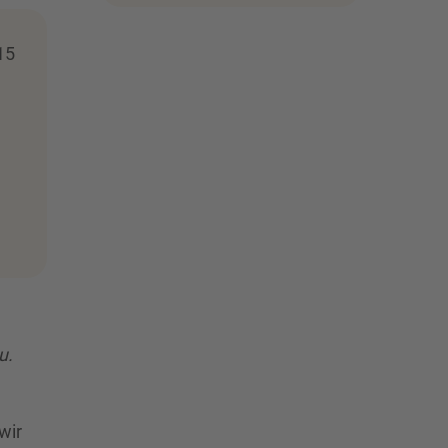
15
au.
wir