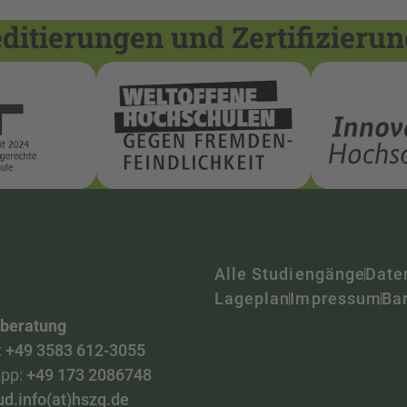
itierungen und Zertifizieru
Alle Studiengänge
Date
Lageplan
Impressum
Bar
nberatung
:
+49 3583 612-3055
pp:
+49 173 2086748
ud.info(at)hszg.de