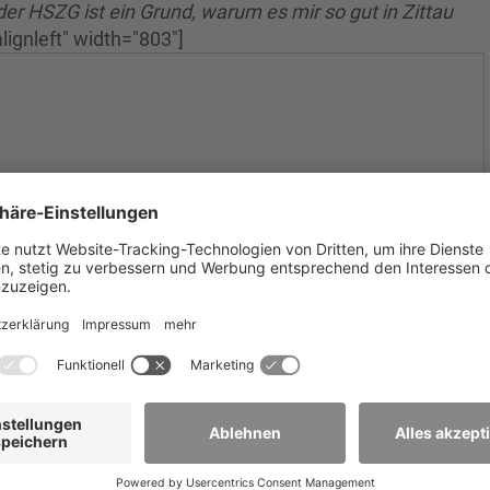
r HSZG ist ein Grund, warum es mir so gut in Zittau
lignleft" width="803"]