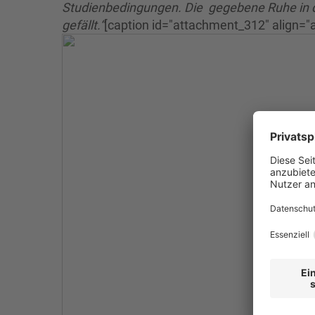
Studienbedingungen. Die gegebene Ruhe in de
gefällt.“
[caption id="attachment_312" align="a