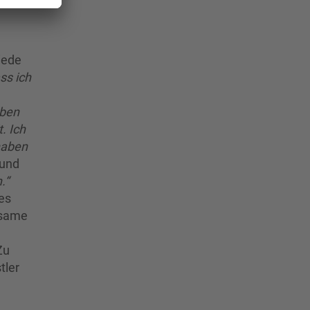
iede
ss ich
aben
. Ich
 haben
 und
.“
es
nsame
Zu
tler