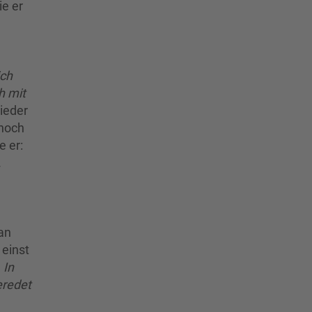
ie er
ich
h mit
ieder
 noch
e er:
.
an
 einst
 In
eredet