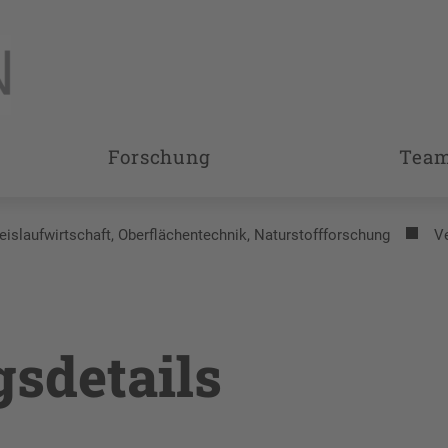
Forschung
Tea
reislaufwirtschaft, Oberflächentechnik, Naturstoffforschung
V
gsdetails