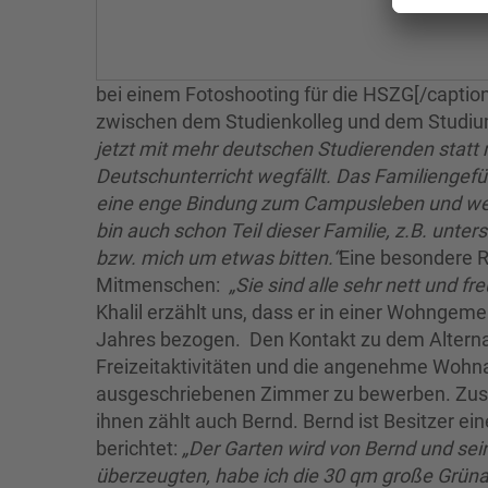
bei einem Fotoshooting für die HSZG[/caption
zwischen dem Studienkolleg und dem Studium
jetzt mit mehr deutschen Studierenden statt
Deutschunterricht wegfällt. Das Familiengef
eine enge Bindung zum Campusleben und wenn e
bin auch schon Teil dieser Familie, z.B. unte
bzw. mich um etwas bitten.“
Eine besondere R
Mitmenschen:
„Sie sind alle sehr nett und f
Khalil erzählt uns, dass er in einer Wohngem
Jahres bezogen. Den Kontakt zu dem Alterna
Freizeitaktivitäten und die angenehme Wohna
ausgeschriebenen Zimmer zu bewerben. Zus
ihnen zählt auch Bernd. Bernd ist Besitzer ein
berichtet:
„Der Garten wird von Bernd und se
überzeugten, habe ich die 30 qm große Grüna