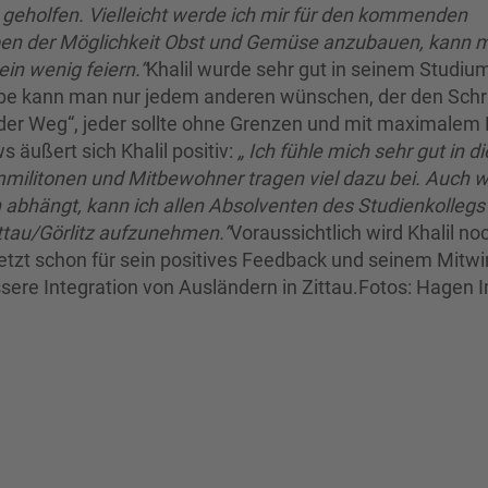
eholfen. Vielleicht werde ich mir für den kommenden
en der Möglichkeit Obst und Gemüse anzubauen, kann m
in wenig feiern.“
Khalil wurde sehr gut in seinem Studiu
e kann man nur jedem anderen wünschen, der den Schri
der Weg“, jeder sollte ohne Grenzen und mit maximalem 
 äußert sich Khalil positiv:
„ Ich fühle mich sehr gut in di
ilitonen und Mitbewohner tragen viel dazu bei. Auch 
 abhängt, kann ich allen Absolventen des Studienkollegs
ttau/Görlitz aufzunehmen.“
Voraussichtlich wird Khalil no
jetzt schon für sein positives Feedback und seinem Mitwi
ssere Integration von Ausländern in Zittau.Fotos: Hagen