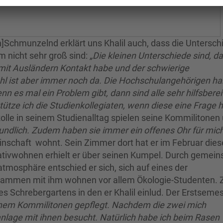
]Schmunzelnd erklärt uns Khalil auch, dass die Untersch
 nicht sehr groß sind:
„Die kleinen Unterschiede sind, da
 mit Ausländern Kontakt habe und der schwierige
ühl ist aber immer noch da. Die Hochschulangehörigen h
s mal ein Problem gibt, dann sind alle sehr hilfsbereit
rstütze ich die Studienkollegiaten, wenn diese eine Frage
olle in seinem Studienalltag spielen seine Kommilitonen
reundlich. Zudem haben sie immer ein offenes Ohr für mich
einschaft wohnt. Sein Zimmer dort hat er im Februar dies
tivwohnen erhielt er über seinen Kumpel. Durch gemei
tmosphäre entschied er sich, sich auf eines der
ammen mit ihm wohnen vor allem Ökologie-Studenten. 
es Schrebergartens in den er Khalil einlud. Der Erstsemes
inem Kommilitonen gepflegt. Nachdem die zwei mich
nlage mit ihnen besucht. Natürlich habe ich beim Rasen