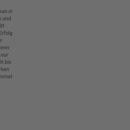
an in
m und
tt
Erfolg
e
wenn
 nur
ch bis
rken
 Immel