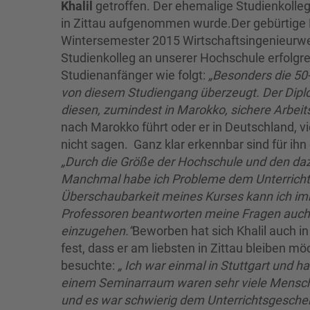
Khalil
getroffen. Der ehemalige Studienkollegia
in Zittau aufgenommen wurde.Der gebürtige Ma
Wintersemester 2015 Wirtschaftsingenieurwes
Studienkolleg an unserer Hochschule erfolgre
Studienanfänger wie folgt:
„Besonders die 50
von diesem Studiengang überzeugt. Der Diplom
diesen, zumindest in Marokko, sichere Arbei
nach Marokko führt oder er in Deutschland, vie
nicht sagen. Ganz klar erkennbar sind für ihn
„Durch die Größe der Hochschule und den daz
Manchmal habe ich Probleme dem Unterricht 
Überschaubarkeit meines Kurses kann ich imm
Professoren beantworten meine Fragen auch g
einzugehen.“
Beworben hat sich Khalil auch in
fest, dass er am liebsten in Zittau bleiben 
besuchte:
„ Ich war einmal in Stuttgart und h
einem Seminarraum waren sehr viele Mensche
und es war schwierig dem Unterrichtsgescheh