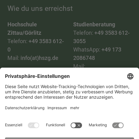
Wie du uns erreichst
Hochschule
Studienberatung
Zittau/Görlitz
Telefon:
+49 3583 612-
Telefon:
+49 3583 612-
3055
0
WhatsApp:
+49 173
Mail:
info(at)hszg.de
2086748
Mail:
stud.info(at)hszg.de
Alle Studiengänge
Datenschutz
Transparenzgesetz
Kontakt
Lageplan
Impressum
Barrierefreiheit
Presse