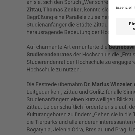
an sie, sich den Spruch „Wer schreibt, der ble
Zittau, Thomas Zenker
, konnte sich gut in d
Begrüßung eine Parallele zu seiner kürzlichen
Studienanfänger die Städte Zittau und Görlit
herausragende Bedeutung der Hochschule für
Auf charmante Art ermunterte die
Betriebswi
Studierendenrates
der Hochschule die „Erstis
Studierendenrat der Hochschule zu engagiere
Hochschule zu nutzen.
Die Festrede übernahm
Dr. Marius Winzeler,
Leitgedanken „ Zittau und Görlitz für alle Si
Studienanfängern einen kurzweiligen Blick zu
Zittau. Leidenschaftlich forderte er sie auf, 
Kulturangeboten zu finden: „Gehen sie in die Th
die Tierparks und alle anderen interessanten
Bogatynia, Jelenia Góra, Breslau und Prag. 