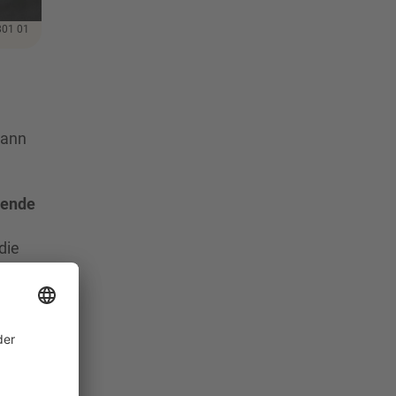
801 01
dann
rende
die
Dr.
ion
ierte