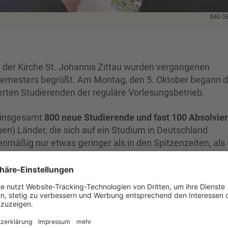
IMG 0
n der Kirche St. Johannis Zittau wurden vergangenen
Semesters begrüßt. Am Montag, den 5. Oktober begann 
ierten Studierenden der reguläre Vorlesungsbetrieb.
 insgesamt
800 neue Studierende und fast 100 Absolvie
uen) Länder, die sich auf ein Studium in Deutschland
lenmäßig nur etwas geringer als in den Spitzenzeiten, als 
cht angekommen war. Aber die Zusammensetzung der
 vielfältiger, sie ist bunter geworden." So begrüßte
Prof. 
le Zittau/Görlitz
, anlässlich der Feierlichen Immatrikulat
nnis.
htete herzliche Grußworte an die Studierenden und appell