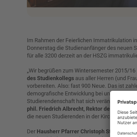
Im Rahmen der Feierlichen Immatrikulation i
Donnerstag die Studienanfänger des neuen 
für alle 3200 derzeit an der HSZG immatrikul
„Wir begrüßen zum Wintersemester 2015/16
des Studienkollegs
aus aller Herren (und Fra
vorbereiten. Also: fast 900 Neue. Das ist zah
demografische Entwicklung bei uns noch ni
Studierendenschaft hat sich verändert. Sie ist
phil. Friedrich Albrecht, Rektor der Hochschu
die neuen Studierenden in der Kirche St. Joha
Der
Hausherr Pfarrer Christoph Stempel
ric