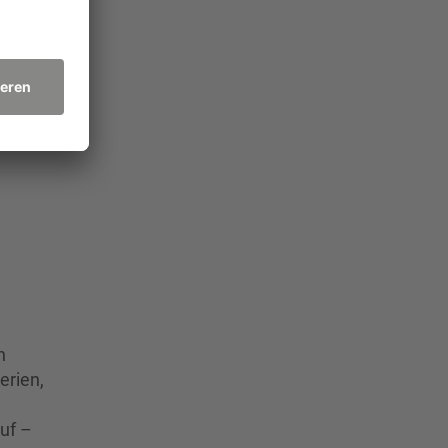
tadt
 viele
n
erien,
uf –