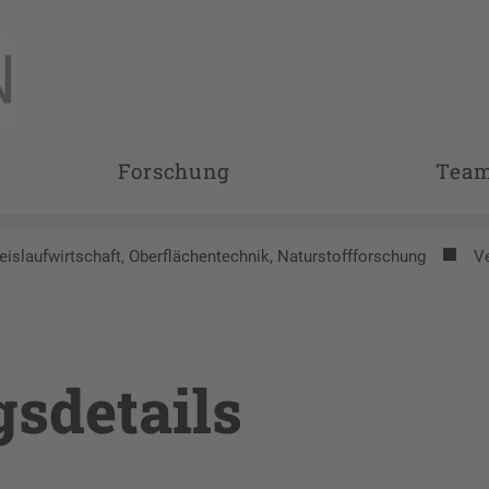
Forschung
Tea
reislaufwirtschaft, Oberflächentechnik, Naturstoffforschung
V
gsdetails