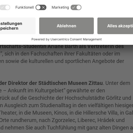
ibt“ zu verinnerlichen. Der neue
Oberbürgermeister der S
ie Lage der jungen Menschen einfühlen und zog in seiner
 Amtsübernahme. Er zeigte sich sichtlich erfreut, dass so
z zu ihrem Studienort gewählt haben und betonte die
 die Region.
rtschafts-Studentin Ariane Barth als Vertreterin des
“, sich in den Fachschaften ihrer Fakultäten oder im
n sowie die kulturellen und sportlichen Angebote der
 der Direktor der Städtischen Museen Zittau
. Unter dem
nne – Ankunft im Kulturgebiet“ gewährte er den
rück auf die Geschichte der Hochschulstädte Görlitz und
den Ausgleich zum Studienalltag in den vielfältigen hiesige
eater, in die Museen, Kinos, in die Hillersche Villa, in Gal
 Orte rundherum, nach Zgorzelec, Liberec, Hrádek und
Und nehmen Sie auch Tuchfühlung mit ganz alten Dingen a