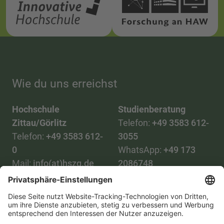
Wie du uns erreichst
Hochschule
Studienberatung
Zittau/Görlitz
Telefon:
+49 3583 612-
Telefon:
+49 3583 612-
3055
0
WhatsApp:
+49 173
Mail:
info(at)hszg.de
2086748
Mail:
stud.info(at)hszg.de