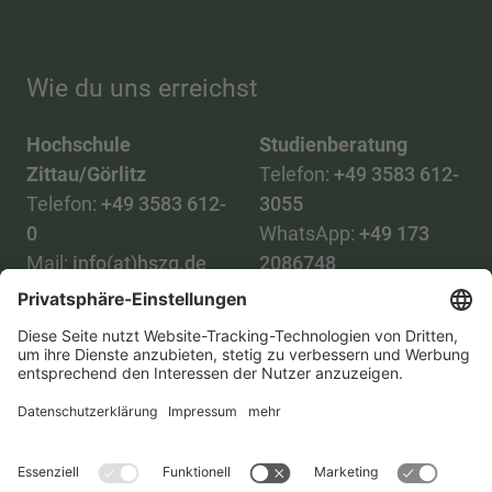
Wie du uns erreichst
Hochschule
Studienberatung
Zittau/Görlitz
Telefon:
+49 3583 612-
Telefon:
+49 3583 612-
3055
0
WhatsApp:
+49 173
Mail:
info(at)hszg.de
2086748
Mail:
stud.info(at)hszg.de
Alle Studiengänge
Datenschutz
Transparenzgesetz
Kontakt
Lageplan
Impressum
Barrierefreiheit
Presse