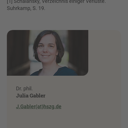
[1] Schalansky, Verzeichnis einiger Verluste.
Suhrkamp, S. 19.
Dr. phil.
Julia Gabler
J.Gabler(at)hszg.de