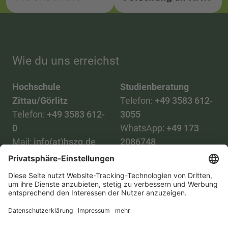
Wie du uns erreichst
Hochschule
Studienberatung
Zittau/Görlitz
Telefon:
+49 3583 612-
Telefon:
+49 3583 612-
3055
0
WhatsApp:
+49 173
Mail:
info(at)hszg.de
2086748
Mail:
stud.info(at)hszg.de
Alle Studiengänge
Datenschutz
Transparenzgesetz
Kontakt
Lageplan