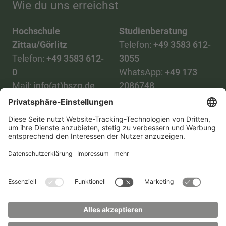
Wie du uns erreichst
Hochschule
Studienberatung
Zittau/Görlitz
Telefon:
+49 3583 612-
Telefon:
+49 3583 612-
3055
0
WhatsApp:
+49 173
Mail:
info(at)hszg.de
2086748
Mail:
stud.info(at)hszg.de
Alle Studiengänge
Datenschutz
Transparenzgesetz
Kontakt
Lageplan
Impressum
Barrierefreiheit
Presse