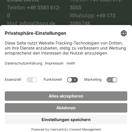
Telefon:
+49 3583 612-
3055
0
WhatsApp:
+49 173
Mail:
info(at)hszg.de
2086748
Mail:
stud.info(at)hszg.de
Alle Studiengänge
Datenschutz
Transparenzgesetz
Kontakt
Lageplan
Impressum
Barrierefreiheit
Presse