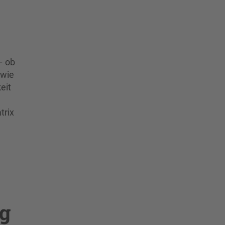
– ob
 wie
eit
trix
ng