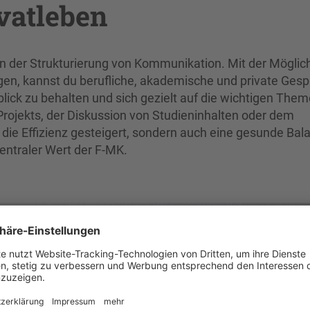
vatleben
 der Strukturierung von Kommunikation. Mit der Möglich
n, kannst du berufliche, akademische und private Ges
erblick zu behalten und sich gezielt auf die wichtigen The
 Projekts, der Diskussion von Studieninhalten oder dem
 die Effizienz gesteigert, sondern auch eine gesunde Bal
zentraler Wert der F-MK.