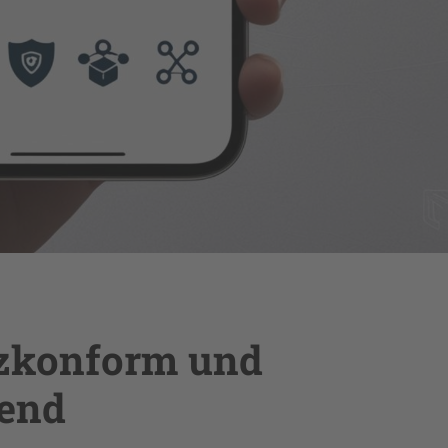
tzkonform und
fend