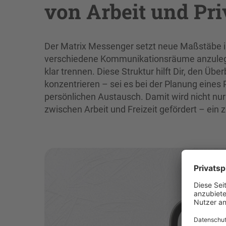
von Arbeit und Pri
Der Matrix Messenger setzt neue Maßstäbe in
verschiedene Kommunikationsräume anzulege
klar trennen. Diese Struktur hilft Dir, den Üb
konzentrieren – sei es bei der Planung eines
persönlichen Austausch. Damit wird nicht nur
zwischen Arbeit und Freizeit gefördert – ein 