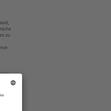
keit,
präche
men zu
ance