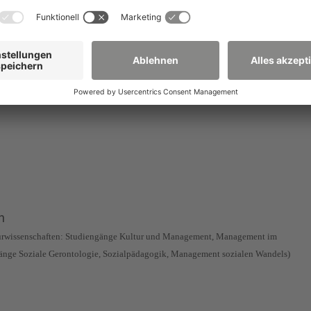
hrte Veranstaltungsreihe „Internationale Sommerschule
 der Unterstützung ausgewiesener Experten versichern.
gungen von unseren Studenten und interessierten Gästen, 
n
urwissenschaften: Studiengänge Kultur und
Management, Management im
gänge
Soziale Gerontologie, Sozialpädagogik, Management sozialen Wandels)