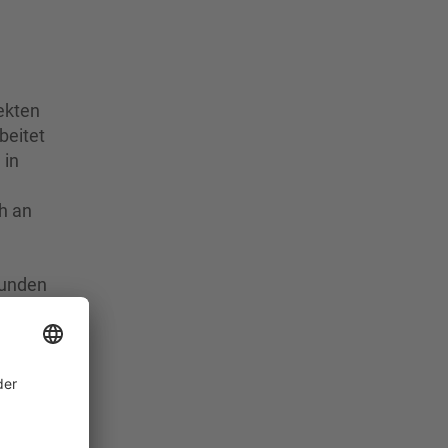
ekten
beitet
 in
ch an
funden
in
ele
k,
hen