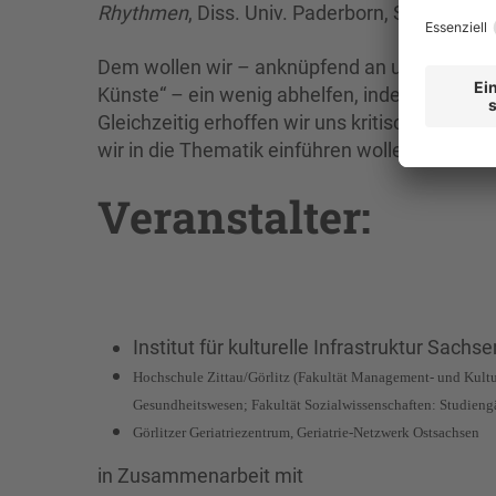
Rhythmen
, Diss. Univ. Paderborn, S. 62)
Dem wollen wir – anknüpfend an unsere bewä
Künste“ – ein wenig abhelfen, indem wir uns
Gleichzeitig erhoffen wir uns kritische Anre
wir in die Thematik einführen wollen.
Veranstalter:
Institut für kulturelle Infrastruktur Sachse
Hochschule Zittau/Görlitz (Fakultät Management- und Kult
Gesundheitswesen; Fakultät Sozialwissenschaften: Studien
Görlitzer Geriatriezentrum, Geriatrie-Netzwerk Ostsachsen
in Zusammenarbeit mit