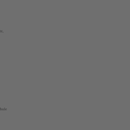
tz,
hule