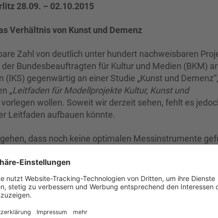
litz 28.09. – 02.10.2015
das Verhältnis von Kunst und Demenz
bare Zahl von deutlich unter hundert nachweisbaren Proj
der Bundesbeauftragten für Kultur und Medien (BKM) ar
sen (IKS) gegenwärtig an einer Studie „Kunst und Demenz“,
n „
Leitfaden
für Modellprojekte Kultur, Kunst und
“ vorlegen wollen. Soweit wir derzeit sehen, fehlt es jedo
der Leitfaden aufbauen könnte.
sgehen, dass noch keine optimalen Messinstrumente ge
musiktherapeutischer Anwendungen beim Patienten mit
. Um zielgerichteter untersuchen und Messinstrumente
rklärungsansatzes. Bisher sind die vorhandenen Studien 
 es gibt keine Forschungsstränge oder sogar Repliken. Vi
ne dass eine Richtung vertieft werden könnte. (Söthe-Röc
erdemenz. Fähigkeiten im Umgang mit kurzen musikalisc