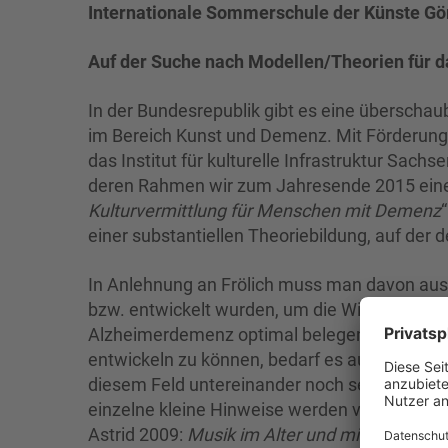
Internationale Sommerschule der Künste Gör
Auf der Suche nach Modellen/Theorien
für 
In der Bundesrepublik gibt es eine überschau
im Bereich Kunst und Demenz. Mit Förderung 
das Institut für kulturelle Infrastruktur Sach
deren Rahmen wir zum Jahresende 2015 eine
Kulturvermittlung für Menschen mit Demenz
einer substantiellen Theoriebildung, auf der 
In Anlehnung an Frölich muss man davon au
bzw. entwickelt wurden, um die Wirkungen 
Alzheimerdemenz optimal belegen zu können
entwickeln zu können, bedarf es auch eines E
diesem Feld untereinander noch sehr isoliert,
einzelne kleine Hinweise werden verfolgt, oh
Astrid 2009:
Musik im Alter und mit Alzheim