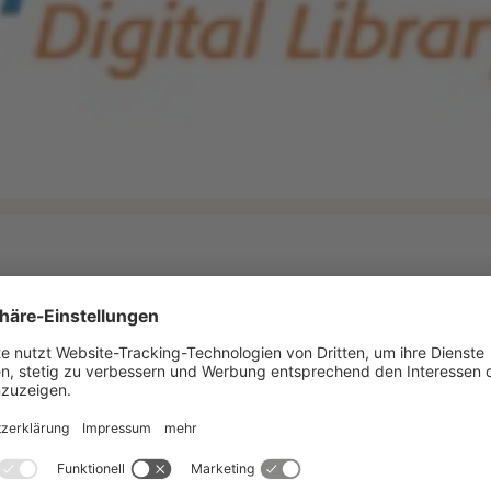
ttwoch, den 12. April 2017, 12.30 - 14.00 Uhr im Haus 
 zum IEEE Xplore durchführen.
rategien für präzise Trefferlisten
t anderen zu teilen
ue Produkttechnologien und Patente
erung nach „Most cited by papers“