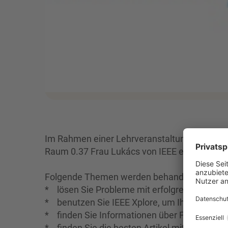
Im Rahmen einer Lehrveranstaltung wird am Mi
Raum 0.37 Frau Lukács von IEEE ein Seminar
Folgende Themen werden behandelt:
* lösen Sie Probleme mit erfolgreichen Suchst
* benutzen Sie IEEE Xplore, um Ihr Wissen mi
* finden Sie Informationen über Firmen, ne
* finden Sie die besten Artikel mit der Sorti