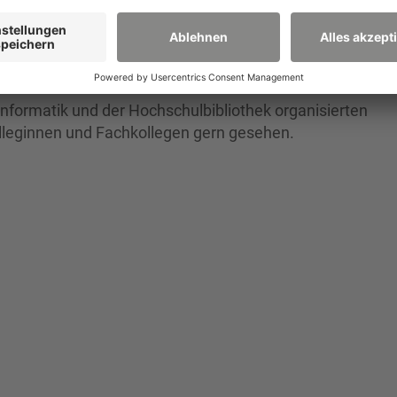
tikel auf Xplore bietet
erungsoptionen von IEEEXplore
lore.
 Informatik und der Hochschulbibliothek organisierten
olleginnen und Fachkollegen gern gesehen.