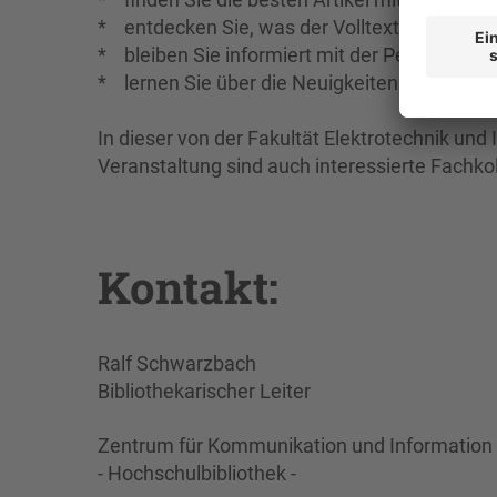
* entdecken Sie, was der Volltext im HTML-Ar
* bleiben Sie informiert mit der Personalisi
* lernen Sie über die Neuigkeiten auf IEEE Xp
In dieser von der Fakultät Elektrotechnik und
Veranstaltung sind auch interessierte Fachk
Kontakt:
Ralf Schwarzbach
Bibliothekarischer Leiter
Zentrum für Kommunikation und Information
- Hochschulbibliothek -