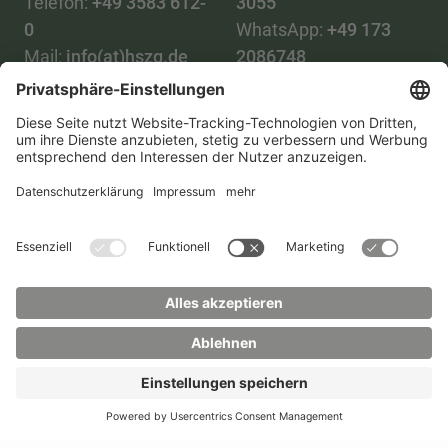
Telefon:
+49 3583 612-
3055
0
WhatsApp:
+49 173
Mail:
info(at)hszg.de
2086748
Mail:
stud.info(at)hszg.de
Alle Studiengänge
Datenschutz
Transparenzgesetz
Kontakt
Lageplan
Impressum
Barrierefreiheit
Presse